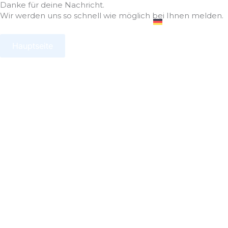
Danke für deine Nachricht.
Zum
Wir werden uns so schnell wie möglich bei Ihnen melden.
Inhalt
DE
Fitn
springen
Hauptseite